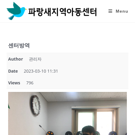
Skip
to
Menu
content
센터방역
Author
관리자
Date
2023-03-10 11:31
Views
796