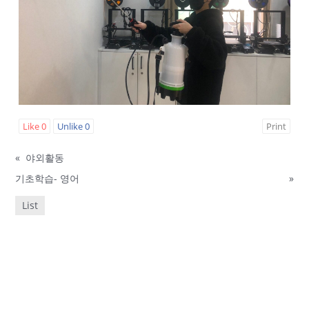
Like
0
Unlike
0
Print
«
야외활동
기초학습- 영어
»
List