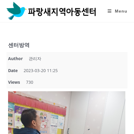
Skip
to
Menu
content
센터방역
Author
관리자
Date
2023-03-20 11:25
Views
730