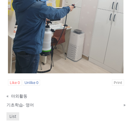
Like
0
Unlike
0
Print
«
야외활동
기초학습- 영어
»
List