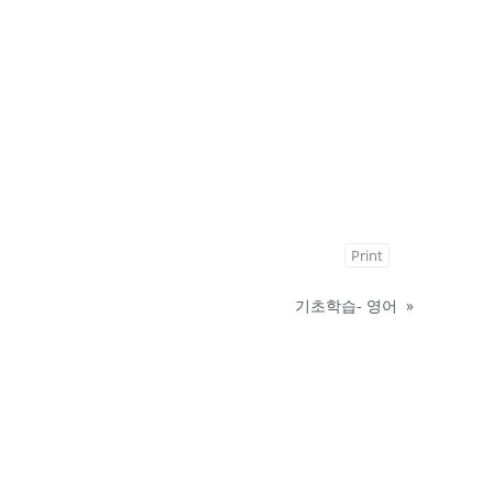
Print
기초학습- 영어
»