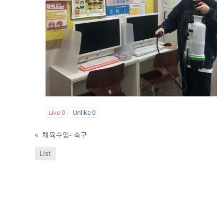
Like
0
Unlike
0
«
체육수업- 축구
List