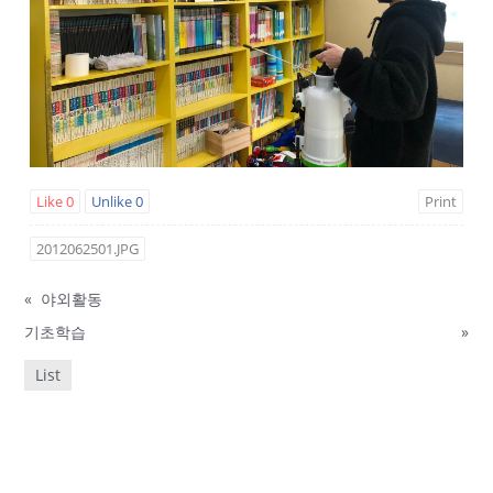
Like
0
Unlike
0
Print
2012062501.JPG
«
야외활동
기초학습
»
List