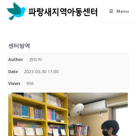
Skip
to
Menu
content
센터방역
Author
관리자
Date
2023-03-30 11:00
Views
956