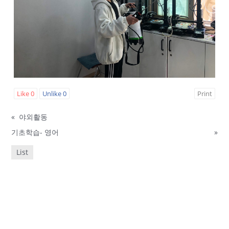
Like
0
Unlike
0
Print
«
야외활동
기초학습- 영어
»
List