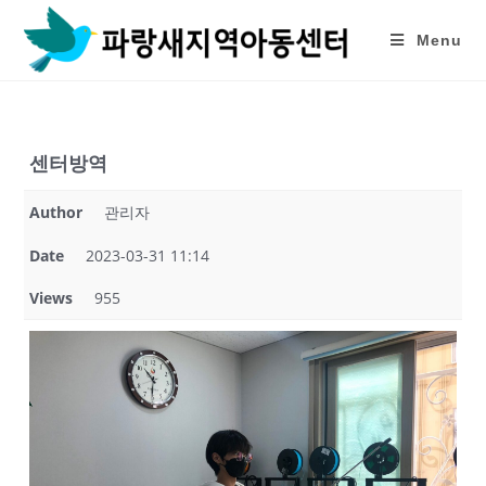
Skip
to
Menu
content
센터방역
Author
관리자
Date
2023-03-31 11:14
Views
955