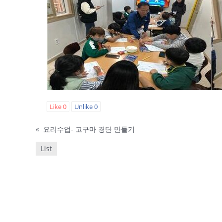
Like
0
Unlike
0
«
요리수업- 고구마 경단 만들기
List