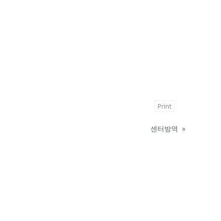
Print
센터방역
»