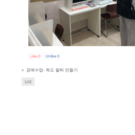
Like
0
Unlike
0
«
공예수업- 독도 팔찌 만들기
List