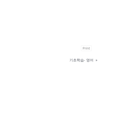
Print
기초학습- 영어
»