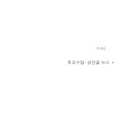
Print
토요수업- 성안골 뉴스
»