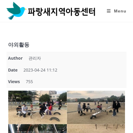
Skip
to
Menu
content
야외활동
Author
관리자
Date
2023-04-24 11:12
Views
755