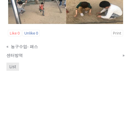
Like
0
Unlike
0
Print
«
농구수업- 패스
센터방역
»
List