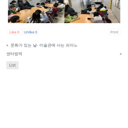
Like
0
Unlike
0
Print
«
문화가 있는 날- 미술관에 사는 피아노
센터방역
»
List