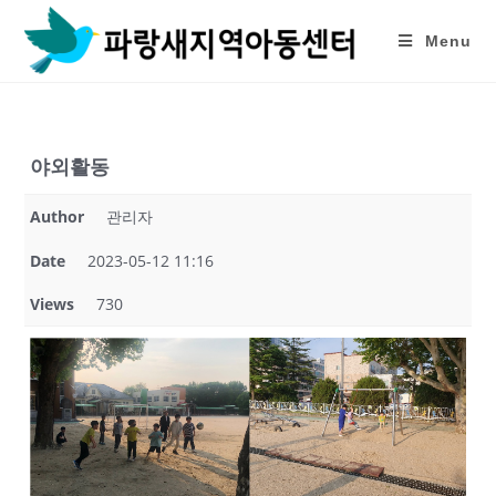
Skip
to
Menu
content
야외활동
Author
관리자
Date
2023-05-12 11:16
Views
730