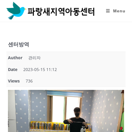
Skip
to
Menu
content
센터방역
Author
관리자
Date
2023-05-15 11:12
Views
736