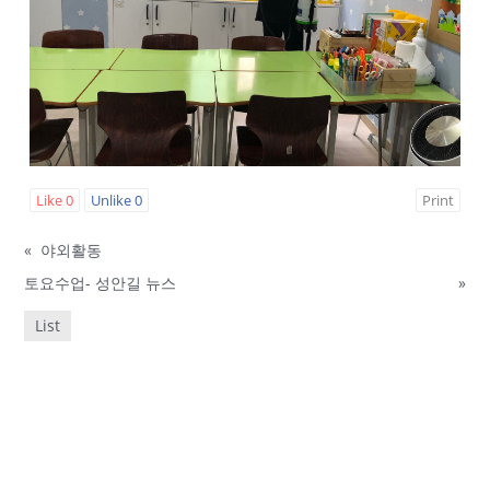
Like
0
Unlike
0
Print
«
야외활동
토요수업- 성안길 뉴스
»
List