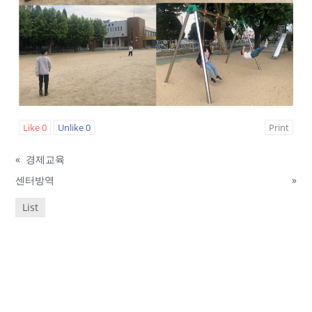
Like
0
Unlike
0
Print
«
경제교육
센터방역
»
List