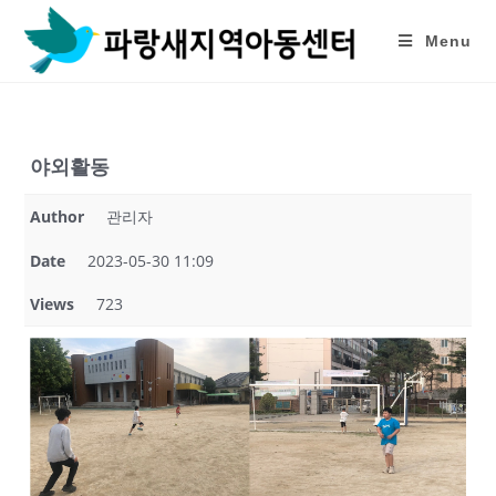
Skip
to
Menu
content
야외활동
Author
관리자
Date
2023-05-30 11:09
Views
723