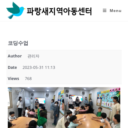
Skip
to
Menu
content
코딩수업
Author
관리자
Date
2023-05-31 11:13
Views
768