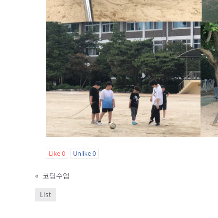
Like
0
Unlike
0
«
코딩수업
List