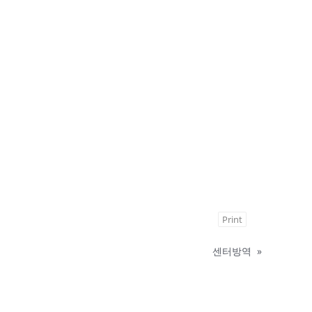
Print
센터방역
»