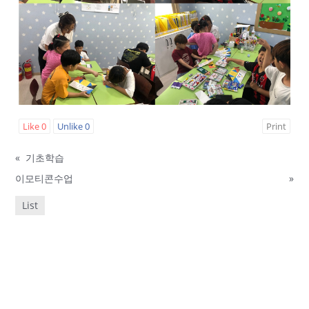
Like
0
Unlike
0
Print
«
기초학습
이모티콘수업
»
List