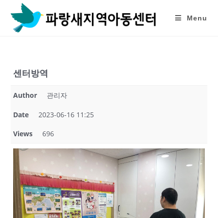
Skip
to
Menu
content
센터방역
Author
관리자
Date
2023-06-16 11:25
Views
696