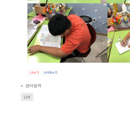
Like
0
Unlike
0
«
센터방역
List