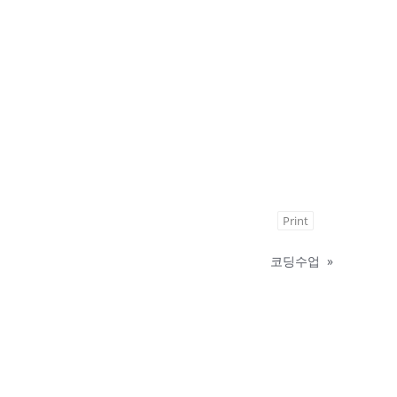
Print
코딩수업
»