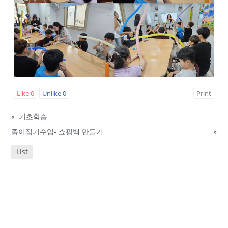
Like
0
Unlike
0
Print
«
기초학습
종이접기수업- 쇼핑백 만들기
»
List