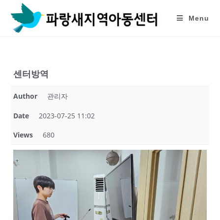
Skip
to
Menu
content
센터방역
Author
관리자
Date
2023-07-25 11:02
Views
680