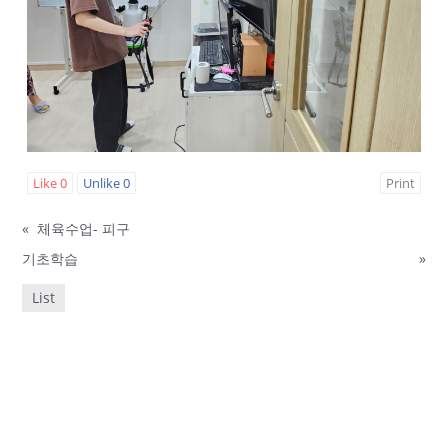
Like
0
Unlike
0
Print
«
체육수업- 피구
기초학습
»
List