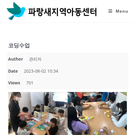
Skip
to
Menu
content
코딩수업
Author
관리자
Date
2023-08-02 10:34
Views
701