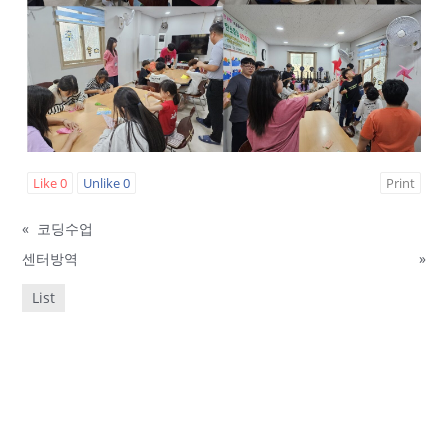
Like
0
Unlike
0
Print
«
코딩수업
센터방역
»
List