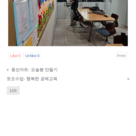
Like
0
Unlike
0
Print
«
풍선아트- 요술봉 만들기
토요수업- 행복한 공예교육
»
List