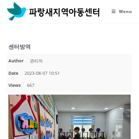
Skip
to
Menu
content
센터방역
Author
관리자
Date
2023-08-07 10:51
Views
667