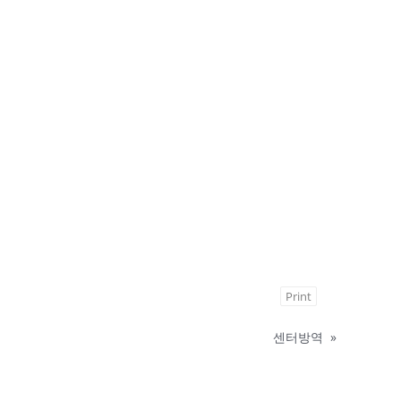
Print
센터방역
»