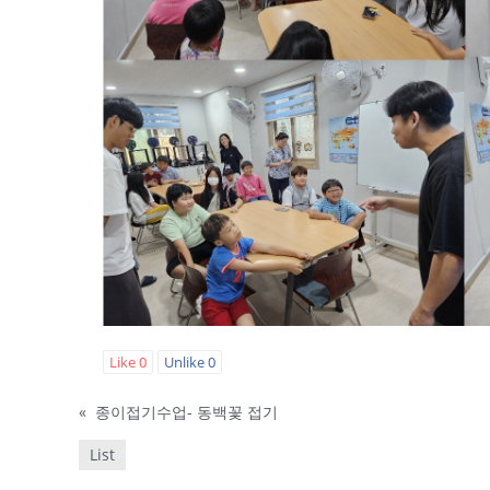
Like
0
Unlike
0
«
종이접기수업- 동백꽃 접기
List