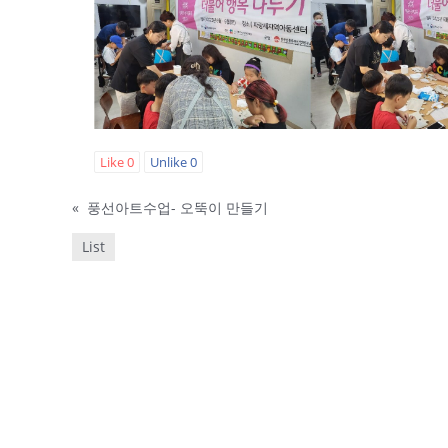
Like
0
Unlike
0
«
풍선아트수업- 오뚝이 만들기
List