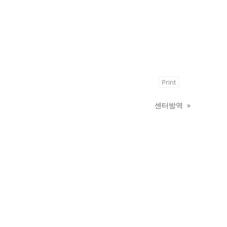
Print
센터방역
»