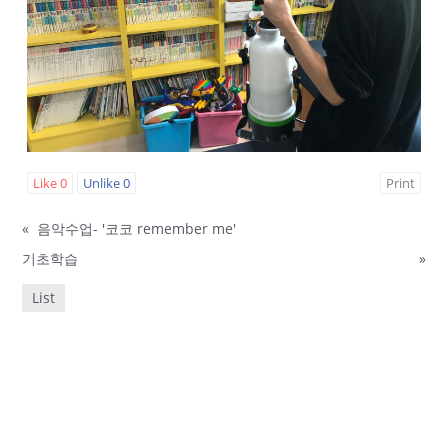
Like
0
Unlike
0
Print
«
음악수업- '코코 remember me'
기초학습
»
List