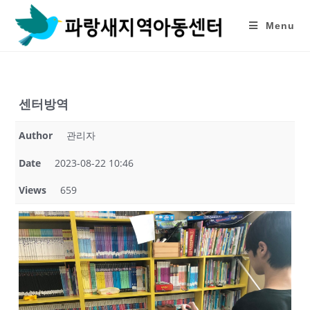
Skip
to
Menu
content
센터방역
Author
관리자
Date
2023-08-22 10:46
Views
659