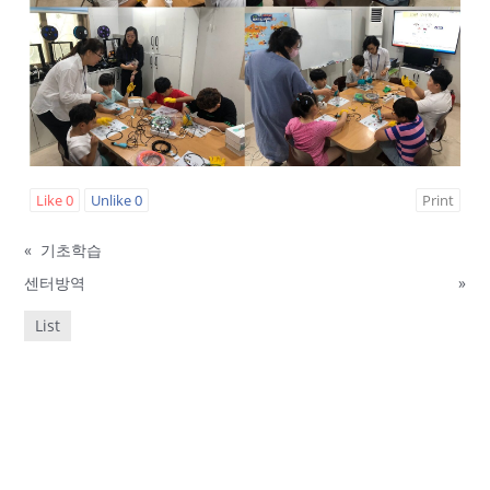
Like
0
Unlike
0
Print
«
기초학습
센터방역
»
List