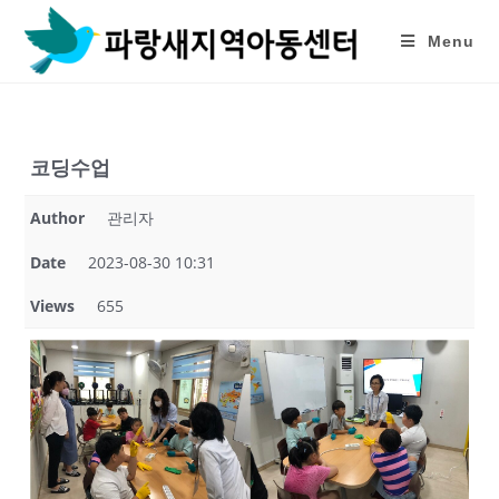
Skip
to
Menu
content
코딩수업
Author
관리자
Date
2023-08-30 10:31
Views
655