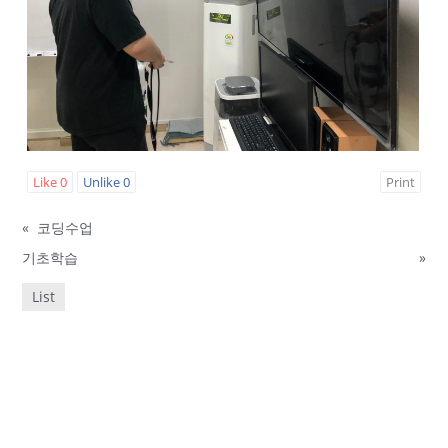
Like
0
Unlike
0
Print
«
코딩수업
기초학습
»
List