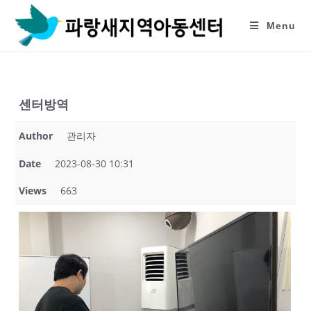
Skip
to
Menu
content
센터방역
Author
관리자
Date
2023-08-30 10:31
Views
663