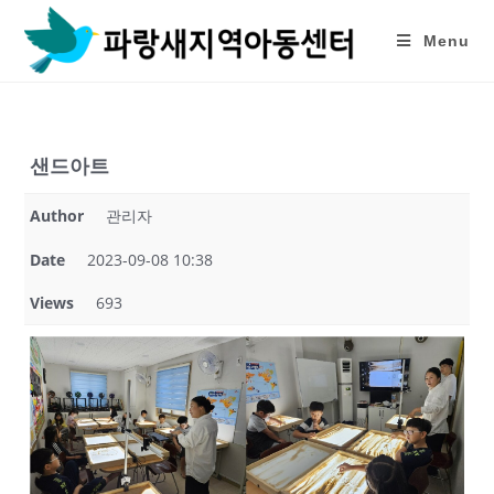
Skip
to
Menu
content
샌드아트
Author
관리자
Date
2023-09-08 10:38
Views
693