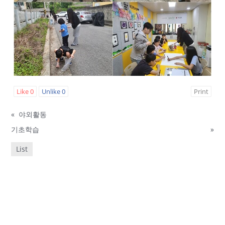
Like
0
Unlike
0
Print
«
야외활동
기초학습
»
List