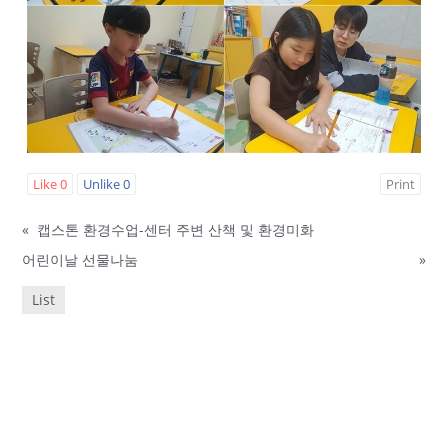
Like
0
Unlike
0
Print
«
캡스톤 환경수업-센터 주변 산책 및 환경미화
어린이날 선물나눔
»
List