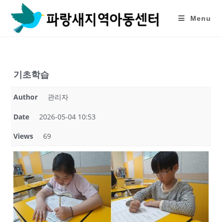
Skip
to
Menu
content
기초학습
Author
관리자
Date
2026-05-04 10:53
Views
69