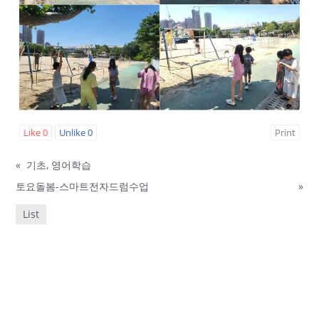
Like
0
Unlike
0
Print
«
기초, 영어학습
토요돌봄-스마트전자드럼수업
»
List