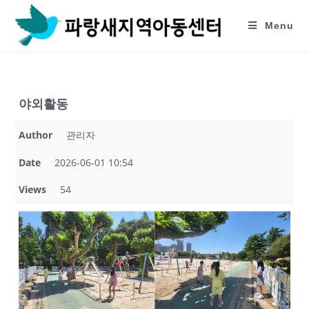
Skip
to
Menu
content
야외활동
Author
관리자
Date
2026-06-01 10:54
Views
54