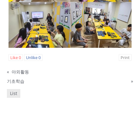
Like
0
Unlike
0
Print
«
야외활동
기초학습
»
List