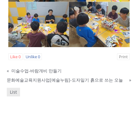
Like
0
Unlike
0
Print
«
미술수업-바람개비 만들기
문화예술교육지원사업[예술누림]-도자일기 흙으로 쓰는 오늘
»
List