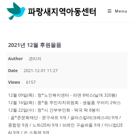
Skip
to
Menu
content
2021년 12월 후원물품
Author
관리자
Date
2021-12-01 11:27
Views
6157
12월 09일(목) : 청*노인복지센터 - 라면 8박스(낱개 320봉)
12월 16일(목) : 중*동 주민자치위원회 - 생필품 꾸러미 2박스
12월 22일(수) : 청*시 간부부인회 - 떡국 떡 8봉지
: 골*존문화재단 - 문구세트 9개 / 글라스칼라(크레스파) 9개 /
종합장 9권 / 노트(2EA) 9개 / 브레인 구슬퍼즐 9개 / 미니컵(2E
A) 9권 / 손 소독제 9개