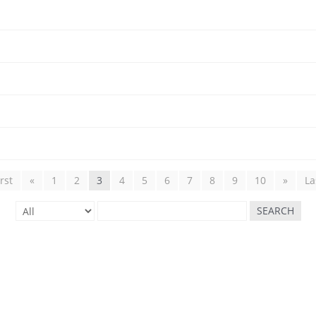
irst
«
1
2
3
4
5
6
7
8
9
10
»
La
SEARCH