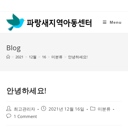
Skip
to
content
Menu
Blog
>
2021
>
12월
>
16
>
미분류
>
안녕하세요!
안녕하세요!
Post
Post
Post
최고관리자
2021년 12월 16일
미분류
author:
published:
category:
Post
1 Comment
comments: