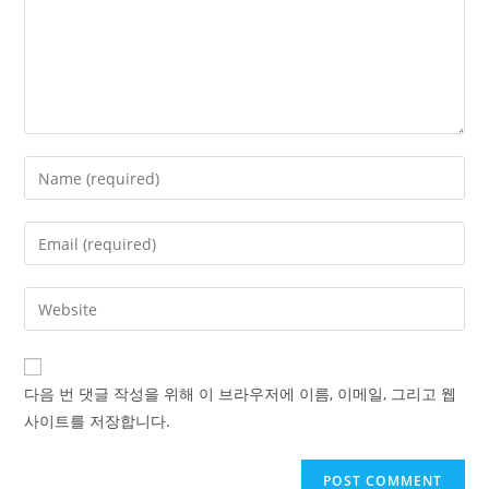
Enter
your
name
Enter
or
your
username
email
Enter
to
address
your
comment
to
website
comment
URL
다음 번 댓글 작성을 위해 이 브라우저에 이름, 이메일, 그리고 웹
(optional)
사이트를 저장합니다.